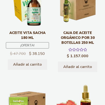
ACEITE VITA SACHA
CAJA DE ACEITE
180 ML
ORGÁNICO POR 30
BOTELLAS 250 ML
¡OFERTA!
$
47.700
$
38.150
Valorado con
$
1.157.000
5.00
de 5
Añadir al carrito
Añadir al carrito