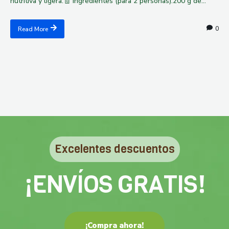
nutritiva y ligera.🧾 Ingredientes (para 2 personas):200 g de...
0
Read More
Excelentes descuentos
¡ENVÍOS GRATIS!
¡Compra ahora!