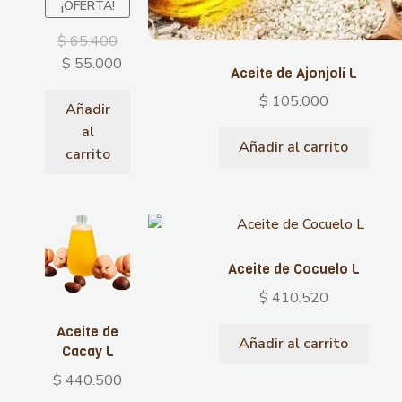
¡OFERTA!
$
65.400
$
55.000
Aceite de Ajonjolí L
$
105.000
Añadir
al
Añadir al carrito
carrito
Aceite de Cocuelo L
$
410.520
Aceite de
Añadir al carrito
Cacay L
$
440.500