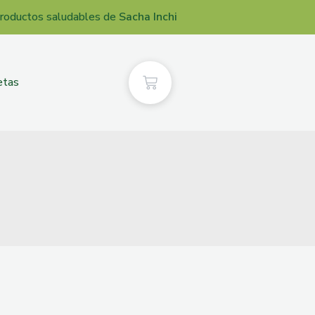
roductos saludables de
Sacha Inchi
etas