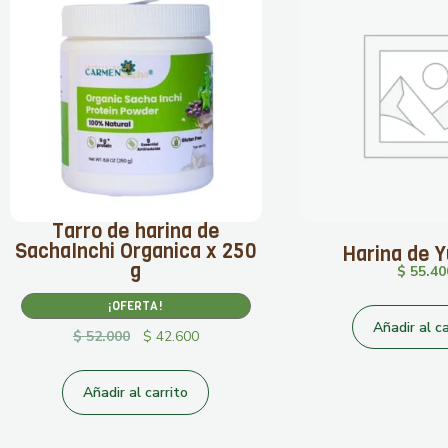
Tarro de harina de
SachaInchi Organica x 250
Harina de 
g
$
55.40
¡OFERTA!
Añadir al ca
$
52.000
$
42.600
Añadir al carrito