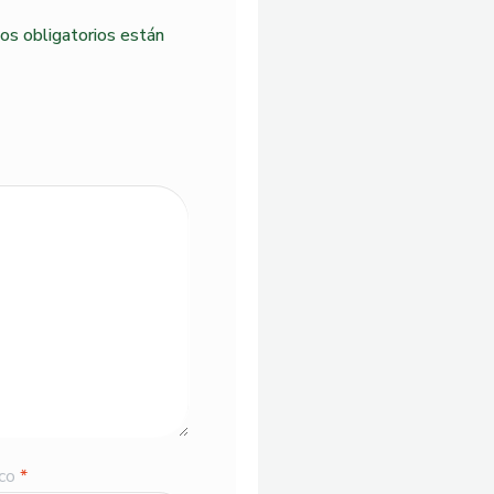
s obligatorios están
ico
*