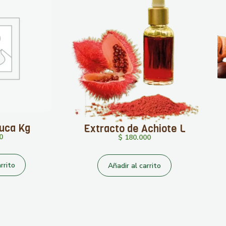
Yuca Kg
Extracto de Achiote L
0
$
180.000
rrito
Añadir al carrito