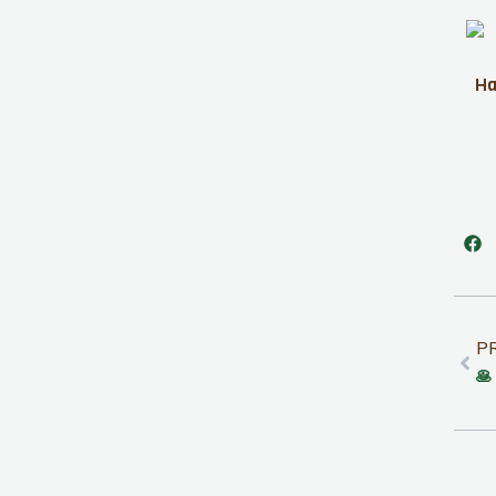
Ha
P
🥞