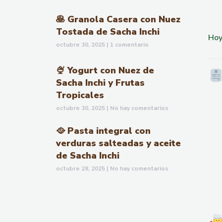
🥞 Granola Casera con Nuez
Tostada de Sacha Inchi
Hoy
octubre 30, 2025
1 comentario
🍨 Yogurt con Nuez de
Sacha Inchi y Frutas
Tropicales
octubre 30, 2025
No hay comentarios
🥘 Pasta integral con
verduras salteadas y aceite
de Sacha Inchi
octubre 28, 2025
No hay comentarios