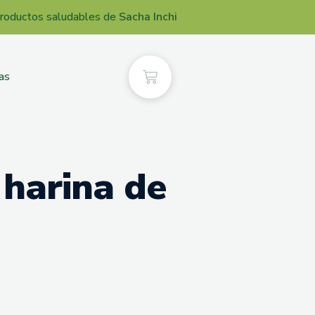
roductos saludables de
Sacha Inchi
as
 harina de